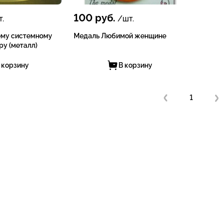
100
руб.
.
/шт.
му системному
Медаль Любимой женщине
у (металл)
 корзину
В корзину
1