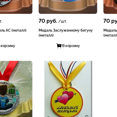
70
руб.
70
ру
.
/шт.
ль АС (металл)
Медаль Заслуженному бегуну
Медаль
(металл)
(металл
 корзину
В корзину