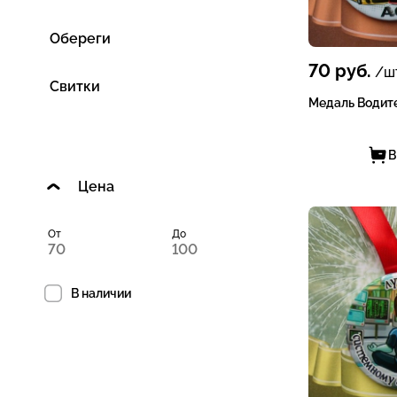
Обереги
70
руб.
/шт
Свитки
Медаль Водите
В
Цена
От
До
В наличии