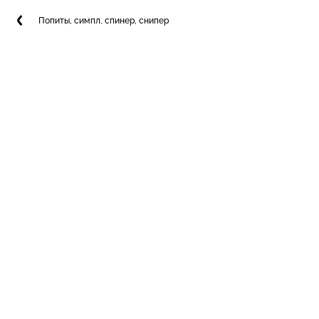
Попиты, симпл, спинер, снипер